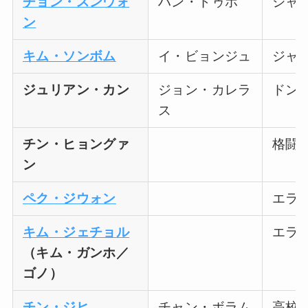
チョン・スンウォ
ハン・ドゥホ
ジャ
ン
キム・ソンボム
イ・ビョンジュ
ジャ
ジュリアン・カン
ジョン・カレラ
ドン
ス
チン・ヒョングァ
格闘
ン
ペク・ジウォン
エラ
キム・ジェチョル
エラ
（キム・ガンホ／
ゴノ）
チン・ジヒ
チャン・ボラム
高校