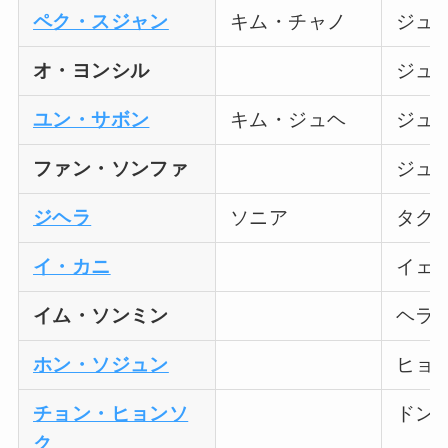
ペク・スジャン
キム・チャノ
ジュ
オ・ヨンシル
ジュ
ユン・サボン
キム・ジュヘ
ジュ
ファン・ソンファ
ジュ
ジヘラ
ソニア
タク
イ・カニ
イェ
イム・ソンミン
ヘラ
ホン・ソジュン
ヒョ
チョン・ヒョンソ
ドン
ク