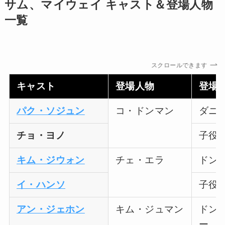
サム、マイウェイ キャスト＆登場人物
一覧
スクロールできます
キャスト
登場人物
登場
パク・ソジュン
コ・ドンマン
ダニ
チョ・ヨノ
子役
キム・ジウォン
チェ・エラ
ドン
イ・ハンソ
子役
アン・ジェホン
キム・ジュマン
ドン
ー