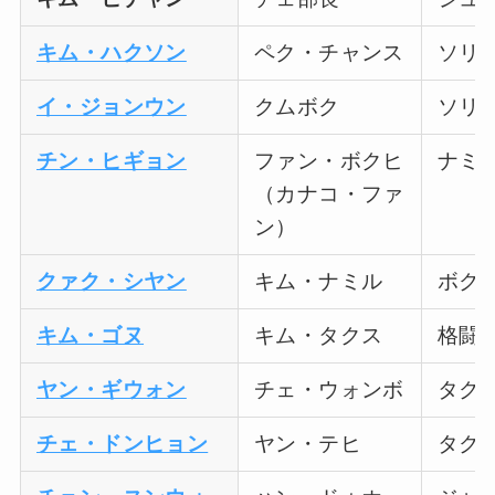
キム・ハクソン
ペク・チャンス
ソリ
イ・ジョンウン
クムボク
ソリ
チン・ヒギョン
ファン・ボクヒ
ナミ
（カナコ・ファ
ン）
クァク・シヤン
キム・ナミル
ボク
キム・ゴヌ
キム・タクス
格闘
ヤン・ギウォン
チェ・ウォンボ
タク
チェ・ドンヒョン
ヤン・テヒ
タク