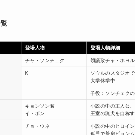
一覧
登場人物
登場人物詳細
チャ・ソンチェク
領議政チャ・ホヨル
K
ソウルのスタジオで
大学休学中
子役：ソンチェクの
キョンソン君
小説の中の主人公、
イ・ボン
王室の猟犬を自称す
チョ・ウネ
小説の中のヒロイン
孤児で茶房ビョンム