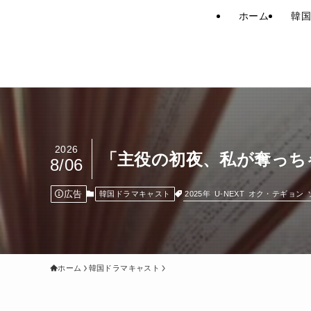
ホーム
韓国
2026
「主役の初夜、私が奪っち
8/06
広告
2025年
U-NEXT
オク・テギョン
韓国ドラマキャスト
ホーム
韓国ドラマキャスト