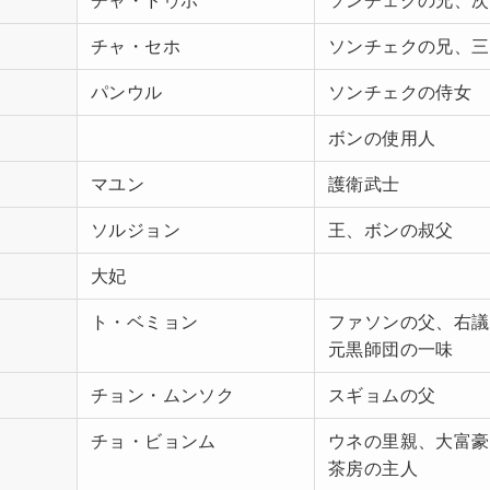
チャ・ドゥホ
ソンチェクの兄、次
チャ・セホ
ソンチェクの兄、三
パンウル
ソンチェクの侍女
ボンの使用人
マユン
護衛武士
ソルジョン
王、ボンの叔父
大妃
ト・ベミョン
ファソンの父、右議
元黒師団の一味
チョン・ムンソク
スギョムの父
チョ・ビョンム
ウネの里親、大富豪
茶房の主人