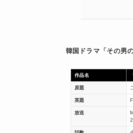
韓国ドラマ「その男
作品名
原題
英題
F
放送
話数