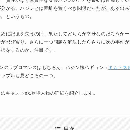
。一貫性がなく無責任な女優ハジンのことを最初は軽蔑してい
が分かる。ハジンとは距離を置くべき関係だったが、ある出来
ー。というもの。
ために記憶を失うのは、果たしてどちらが幸せなのだろうかー
ーが忍び寄り、さらに一つ問題を解決したらさらに次の事件が
選択をするのか、注目です。
ヨンのラブロマンスはもちろん、ハジン妹ハギョン（
キム・ス
カップルも見どころの一つ。
のキャストex.登場人物の詳細を紹介します。
目次