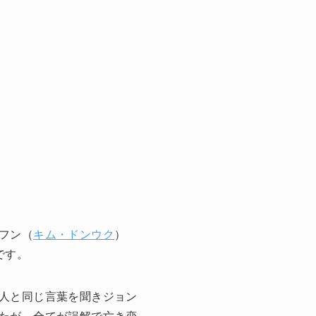
フン（
キム・ドンウク
）
です。
人と同じ言葉を聞きジョン