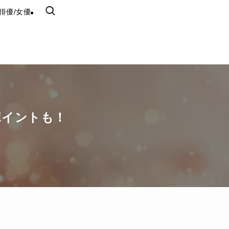
俳優/女優
ポイントも！