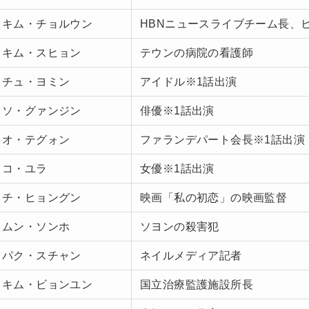
キム・チョルウン
HBNニュースライブチーム長、
キム・スヒョン
テウンの病院の看護師
チュ・ヨミン
アイドル※1話出演
ソ・グァンジン
俳優※1話出演
オ・テグォン
ファランデパート会長※1話出演
コ・ユラ
女優※1話出演
チ・ヒョングン
映画「私の初恋」の映画監督
ムン・ソンホ
ソヨンの殺害犯
パク・スチャン
ネイルメディア記者
キム・ビョンユン
国立治療監護施設所長