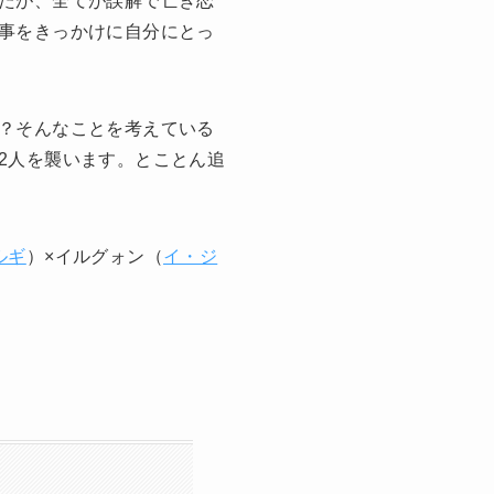
たが、全てが誤解で亡き恋
事をきっかけに自分にとっ
？そんなことを考えている
2人を襲います。とことん追
ルギ
）×イルグォン（
イ・ジ