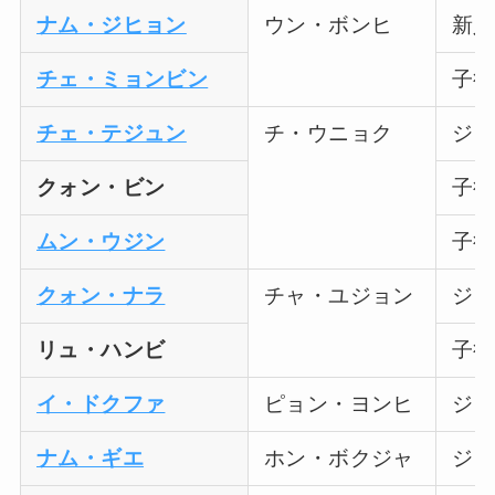
ナム・ジヒョン
ウン・ボンヒ
新人
チェ・ミョンビン
子役
チェ・テジュン
チ・ウニョク
ジウ
クォン・ビン
子役
ムン・ウジン
子役
クォン・ナラ
チャ・ユジョン
ジウ
リュ・ハンビ
子役
イ・ドクファ
ピョン・ヨンヒ
ジウ
ナム・ギエ
ホン・ボクジャ
ジウ