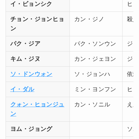
イ・ビョンシク
ヒョ
チョン・ジョンヒョ
カン・ジノ
殺人
ン
パク・ジア
パク・ソンウン
ジノ
キム・ジヌ
カン・ジェヨン
ジノ
ソ・ドンウォン
ソ・ジョンハ
依頼
イ・ダル
ミン・ヨンフン
ヒョ
クォン・ヒョンジュ
カン・ソニル
えん
ン
ヨム・ジョング
ソニ