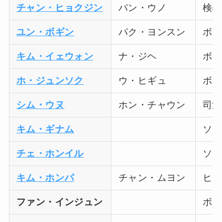
チャン・ヒョクジン
パン・ウノ
検察
ユン・ボギン
パク・ヨンスン
ボン
キム・イェウォン
ナ・ジヘ
ボン
ホ・ジュンソク
ウ・ヒギュ
ボン
シム・ウヌ
ホン・チャウン
司法
キム・ギナム
ソノ
チェ・ホンイル
ソノ
キム・ホンパ
チャン・ムヨン
ヒジ
ファン・インジュン
ボン