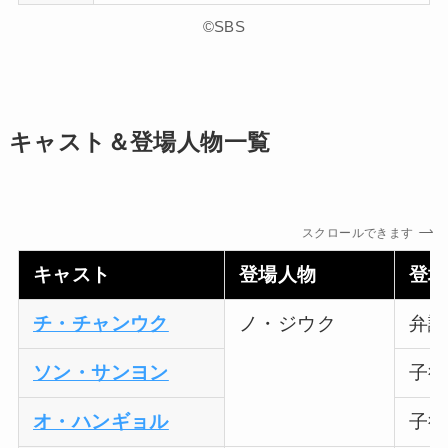
©SBS
キャスト＆登場人物一覧
スクロールできます
キャスト
登場人物
登場
チ・チャンウク
ノ・ジウク
弁護
ソン・サンヨン
子役
オ・ハンギョル
子役