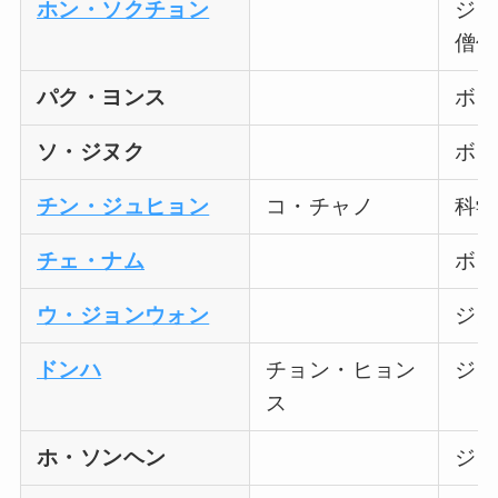
ホン・ソクチョン
ジウ
僧侶
パク・ヨンス
ボン
ソ・ジヌク
ボン
チン・ジュヒョン
コ・チャノ
科学
チェ・ナム
ボン
ウ・ジョンウォン
ジヌ
ドンハ
チョン・ヒョン
ジヌ
ス
ホ・ソンヘン
ジヌ