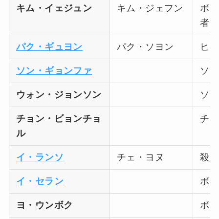
キム・イェジュン
キム・ジェフン
ボン
者
パク・ギュヨン
パク・ソヨン
ヒョ
ソン・ギョンファ
ソヨ
ウォン・ジョンソン
ソヨ
チョン・ビョンチョ
チャ
ル
イ・ランソ
チェ・ヨヌ
殺人
イ・セラン
ボン
ヨ・ウンボク
ボン