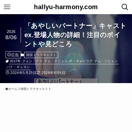
hallyu-harmony.com
「あやしいパートナー」キャスト
2026
ex.登場人物の詳細！注目のポイ
8/06
ントや見どころ
広告
韓国ドラマキャスト
2017年
クォン・ナラ
チェ・テジュン
チ・チャンウク
ナム・ジヒョン
パク・ギュヨン
2024年5月25日
2026年8月6日
ホーム
韓国ドラマキャスト