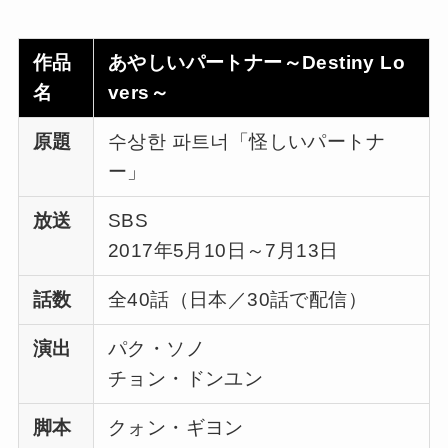
作品
あやしいパートナー～Destiny Lo
名
vers～
原題
수상한 파트너「怪しいパートナ
ー」
放送
SBS
2017年5月10日～7月13日
話数
全40話（日本／30話で配信）
演出
パク・ソノ
チョン・ドンユン
脚本
クォン・ギヨン