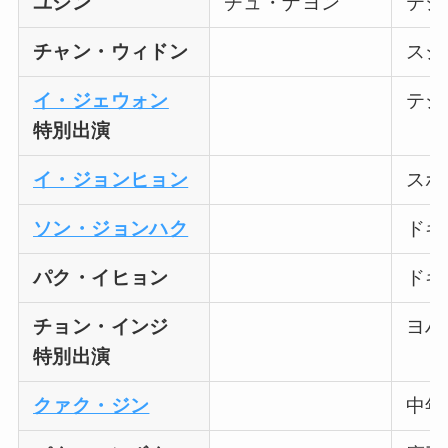
ユシン
チュ・ナヨン
テジ
チャン・ウィドン
スジ
イ・ジェウォン
テジ
特別出演
イ・ジョンヒョン
スポ
ソン・ジョンハク
ドギ
パク・イヒョン
ドギ
チョン・インジ
ヨハ
特別出演
クァク・ジン
中年