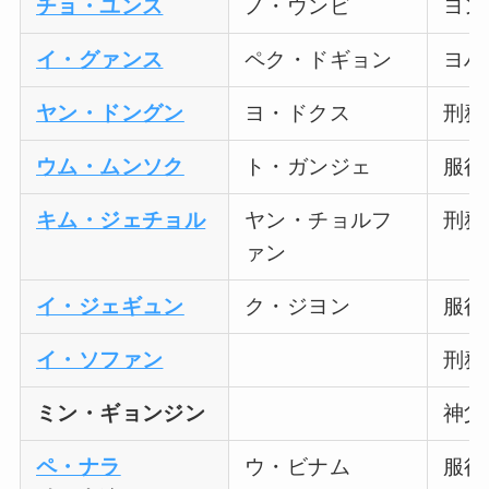
チョ・ユンス
ノ・ウンビ
ヨン
イ・グァンス
ペク・ドギョン
ヨハ
ヤン・ドングン
ヨ・ドクス
刑務
ウム・ムンソク
ト・ガンジェ
服役
キム・ジェチョル
ヤン・チョルフ
刑務
ァン
イ・ジェギュン
ク・ジヨン
服役
イ・ソファン
刑務
ミン・ギョンジン
神父
ペ・ナラ
ウ・ビナム
服役