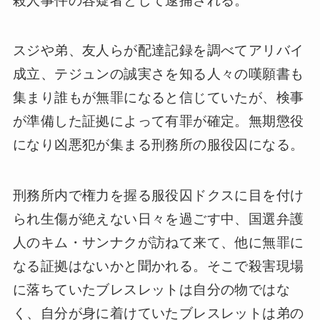
殺人事件の容疑者として逮捕される。
スジや弟、友人らが配達記録を調べてアリバイ
成立、テジュンの誠実さを知る人々の嘆願書も
集まり誰もが無罪になると信じていたが、検事
が準備した証拠によって有罪が確定。無期懲役
になり凶悪犯が集まる刑務所の服役囚になる。
刑務所内で権力を握る服役囚ドクスに目を付け
られ生傷が絶えない日々を過ごす中、国選弁護
人のキム・サンナクが訪ねて来て、他に無罪に
なる証拠はないかと聞かれる。そこで殺害現場
に落ちていたブレスレットは自分の物ではな
く、自分が身に着けていたブレスレットは弟の