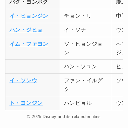
パク・ヨンボク
廃工
イ・ヒョンジン
チョン・リ
中国
ハン・ジヒョ
イ・ソナ
ウン
イム・ファヨン
ソ・ヒョンジョ
ヘア
ン
ジョ
ハン・ソユン
ヒョ
イ・ソンウ
ファン・イルグ
ソウ
ク
ト・ヨンジン
ハンビョル
ウン
© 2025 Disney and its related entities