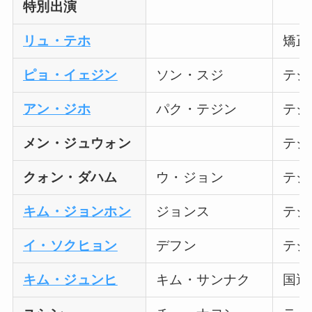
特別出演
リュ・テホ
矯正
ピョ・イェジン
ソン・スジ
テジ
アン・ジホ
パク・テジン
テジ
メン・ジュウォン
テジ
クォン・ダハム
ウ・ジョン
テジ
キム・ジョンホン
ジョンス
テジ
イ・ソクヒョン
デフン
テジ
キム・ジュンヒ
キム・サンナク
国選