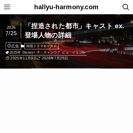
hallyu-harmony.com
「捏造された都市」キャスト ex.
2026
7/25
登場人物の詳細
広告
韓国ドラマキャスト
2025年
Disney+
チ・チャンウク
ピョ・イェジン
2025年11月9日
2026年7月25日