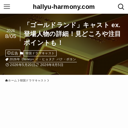
hallyu-harmony.com
「ゴールドランド」キャスト ex.
2026
登場人物の詳細！見どころや注目
8/05
ポイントも！
広告
韓国ドラマキャスト
2026年
Disney+
イ・ヒョヌク
パク・ボヨン
2026年5月20日
2026年8月5日
ホーム
韓国ドラマキャスト