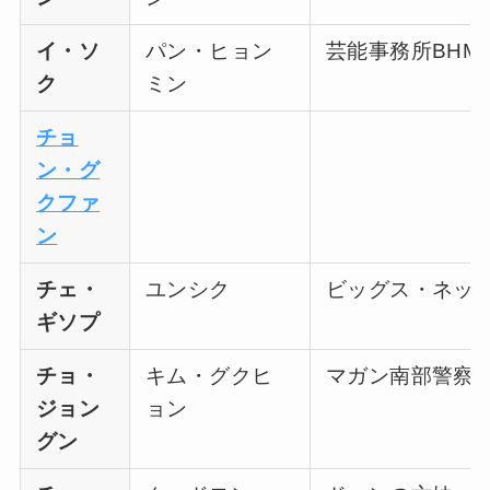
イ・ソ
パン・ヒョン
芸能事務所BHM
ク
ミン
チョ
ン・グ
クファ
ン
チェ・
ユンシク
ビッグス・ネッ
ギソプ
チョ・
キム・グクヒ
マガン南部警察
ジョン
ョン
グン