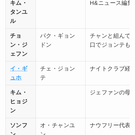
キム・
H&ニュース編集
タンユ
ル
チョ
パク・ギョン
チャンと組んで
ン・ジ
ドン
口でジョンテも
ェフン
イ・ギ
チェ・ジョン
ナイトクラブ経
ュホ
テ
キム・
ジェファンの母
ヒョジ
ン
ソンフ
オ・チャンユ
ナウフリー代表
ン
ン