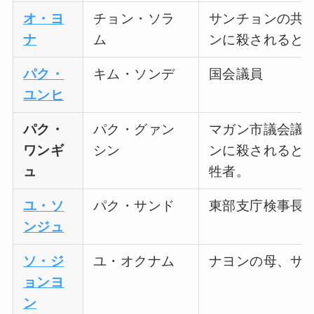
オ・ヨ
チョン・ソラ
サンチョンの共謀
ナ
ム
ンに殺されると
パク・
キム・ソンデ
国会議員
ユンヒ
パク・
パク・グァン
マガン市議会議員
ワンギ
シン
ンに殺されると
ュ
牲者。
ユ・ソ
パク・サンド
東部支庁検事長
ンジュ
ソ・ジ
ユ・オクナム
ナヨンの母、サ
ョンヨ
ン