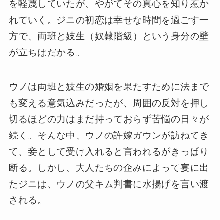
を軽蔑していたが、やがてその真心を知り惹か
れていく。ジニの初恋は幸せな時間を過ごす一
方で、両班と妓生（奴隷階級）という身分の壁
が立ちはだかる。
ウノは両班と妓生の婚姻を果たすために法まで
も変える意気込みだったが、周囲の反対を押し
切るほどの力はまだ持っておらず苦悩の日々が
続く。そんな中、ウノの許嫁ガウンが訪ねてき
て、妾として受け入れると言われるがきっぱり
断る。しかし、大人たちの企みによって宴に出
たジニは、ウノの父キム判書に水揚げを言い渡
される。