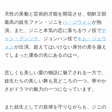
天性の美貌と芸術的才能を開花させ、朝鮮王朝
最高の妓生ファン・ジニを
ハ・ジウォン
が熱
演。また、ジニと本気の恋に落ちるウノ役で
チ
ャン・グンソク
、ジョンハン役で
キム・ジェウ
ォン
が出演。超えてはいけない身分の差を越え
てしまった運命の先にあるのはー。
悲しくも美しい愛の物語に魅了される一方で、
妓生たちの美しい舞も見どころの一つ。華やか
さがドラマの魅力の一つになっています。
また妓生としての規律を守りながらも、ジニの