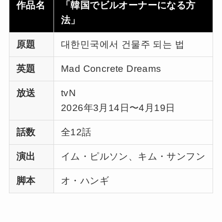
作品名
「韓国でビルオーナーになる方
法」
原題
대한민국에서 건물주 되는 법
英題
Mad Concrete Dreams
放送
tvN
2026年3月14日〜4月19日
話数
全12話
演出
イム・ピルソン、キム・サンフン
脚本
オ・ハンギ