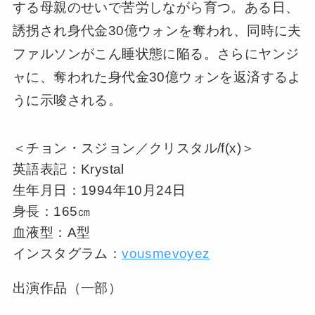
する母親のせいで苦労しながら育つ。ある日、
誘拐され身代金30億ウォンを奪われ、同時に夫
ファルソンがこん睡状態に陥る。さらにヤンジ
ャに、奪われた身代金30億ウォンを返済するよ
うに示唆される。
＜チョン・スジョン／クリスタル/f(x)＞
英語表記：Krystal
生年月日：1994年10月24日
身長：165㎝
血液型：A型
インスタグラム：
vousmevoyez
出演作品（一部）