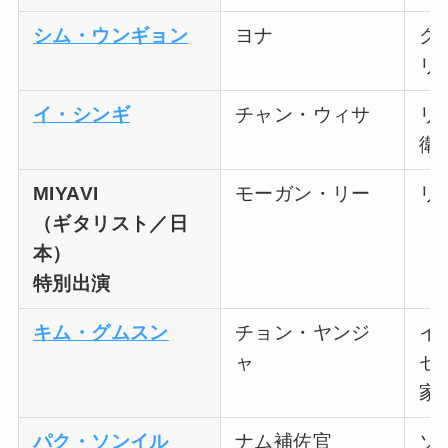
シム・ウンギョン
ヨナ
グ
リ
イ・シンギ
チャン・ウィサ
リ
衛
MIYAVI
モーガン・リー
リ
（ギタリスト／日
本）
特別出演
キム・グムスン
チョン・ヤンジ
イ
ャ
セ
家
パク・ソンイル
ナム補佐官
ソ