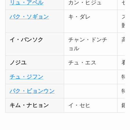
リュ・アベル
カン・ヒジュ
セ
パク・ソギョン
キ・ダレ
ス
難
イ・バンソク
チャン・ドンチ
高
ョル
ノジユ
チュ・エス
看
チュ・ジフン
特
パク・ビョンウン
特
キム・ナヒョン
イ・セヒ
銀