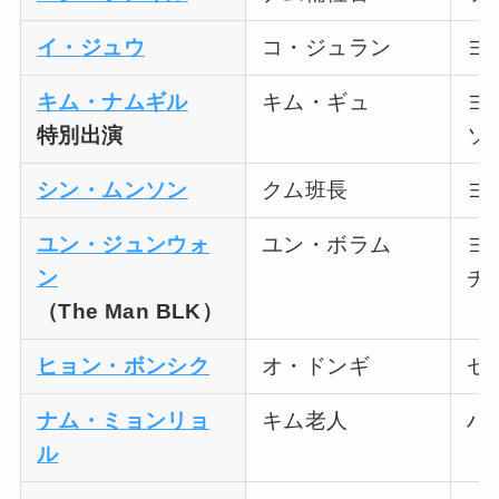
イ・ジュウ
コ・ジュラン
ヨ
キム・ナムギル
キム・ギュ
ヨ
特別出演
ソ
シン・ムンソン
クム班長
ヨ
ユン・ジュンウォ
ユン・ボラム
ヨ
ン
チ
（The Man BLK）
ヒョン・ボンシク
オ・ドンギ
セ
ナム・ミョンリョ
キム老人
ハ
ル