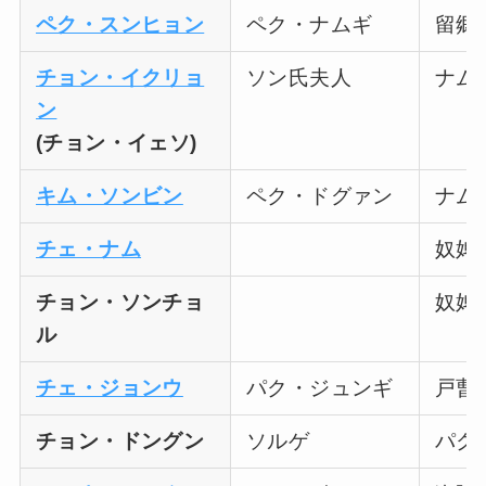
ペク・スンヒョン
ペク・ナムギ
留郷
チョン・イクリョ
ソン氏夫人
ナム
ン
(チョン・イェソ)
キム・ソンビン
ペク・ドグァン
ナム
チェ・ナム
奴婢（
チョン・ソンチョ
奴婢
ル
チェ・ジョンウ
パク・ジュンギ
戸曹
チョン・ドングン
ソルゲ
パク