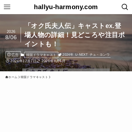
hallyu-harmony.com
「オク氏夫人伝」キャストex.登
2026
場人物の詳細！見どころや注目ポ
8/06
イントも！
広告
2024年
U-NEXT
チュ・ヨンウ
韓国ドラマキャスト
2024年12月7日
2026年8月6日
ホーム
韓国ドラマキャスト