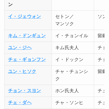
ン
イ・ジェウォン
セトン／
ソン
マンソク
キム・ドンギュン
イ・チョンイル
留郷
ユン・ジヘ
キム氏夫人
チョ
チェ・ギョンフン
イ・ドックン
チョ
ユン・ヒソク
チャ・チュンシ
留郷
ク
チョン・スヨン
ホン氏夫人
チュ
チェ・ダヘ
チャ・ソンヒ
チュ