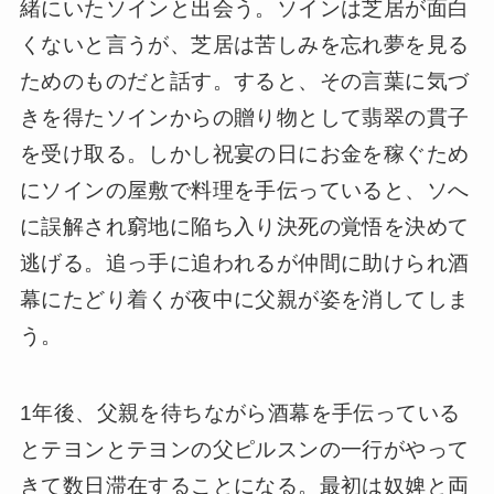
緒にいたソインと出会う。ソインは芝居が面白
くないと言うが、芝居は苦しみを忘れ夢を見る
ためのものだと話す。すると、その言葉に気づ
きを得たソインからの贈り物として翡翠の貫子
を受け取る。しかし祝宴の日にお金を稼ぐため
にソインの屋敷で料理を手伝っていると、ソへ
に誤解され窮地に陥ち入り決死の覚悟を決めて
逃げる。追っ手に追われるが仲間に助けられ酒
幕にたどり着くが夜中に父親が姿を消してしま
う。
1年後、父親を待ちながら酒幕を手伝っている
とテヨンとテヨンの父ピルスンの一行がやって
きて数日滞在することになる。最初は奴婢と両