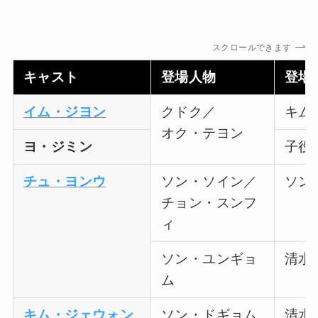
スクロールできます
キャスト
登場人物
登場
イム・ジヨン
クドク／
キム
オク・テヨン
ヨ・ジミン
子役
チュ・ヨンウ
ソン・ソイン／
ソン
チョン・スンフ
ィ
ソン・ユンギョ
清水
ム
キム・ジェウォン
ソン・ドギョム
清水