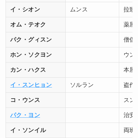
イ・シオン
ムンス
拉致
オム・テオク
薬屋
パク・グィスン
僧侶
ホン・ソクヨン
ウン
カン・ハクス
本屋
イ・スンヒョン
ソルラン
盗作
コ・ウンス
スン
パク・ヨン
治安
イ・ソンイル
両班