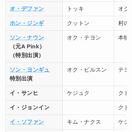
オ・デファン
トッキ
オク
ホン・ジンギ
クットン
村の
ソン・ナウン
オク・テヨン
本物
（元A Pink）
（特別出演）
ソン・ヨンギュ
オク・ピルスン
テヨ
特別出演
イ・サンヒ
ケジュク
クド
イ・ジョンイン
クド
イ・ソファン
キム・ナクス
ケジ