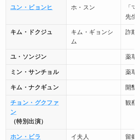
ユン・ビョンヒ
ホ・スン
「マ
先生
キム・ドクジュ
キム・ギョンシ
詐欺
ム
ユ・ソンジン
薬草
ミン・サンチョル
薬草
キム・ナクギュン
開墾
チョン・グクファ
観察
ン
（特別出演）
ホン・ビラ
イ夫人
留郷