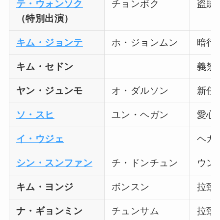
テ・ウォンソク
チョンボク
盗賊
（特別出演）
キム・ジョンテ
ホ・ジョンムン
暗行
キム・セドン
義禁
ヤン・ジュンモ
オ・ダルソン
新任
ソ・スヒ
ユン・ヘガン
愛心
イ・ウジェ
ヘガ
シン・スンファン
チ・ドンチュン
ウン
キム・ヨンジ
ボンスン
拉致
ナ・ギョンミン
チュンサム
拉致