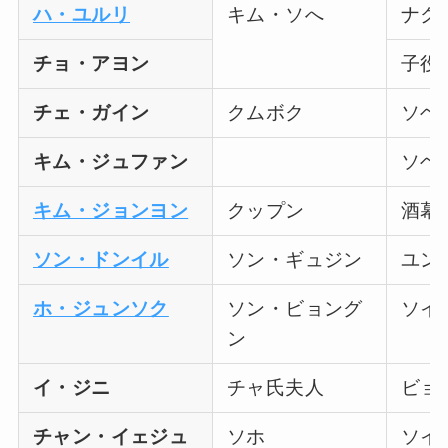
ハ・ユルリ
キム・ソへ
ナク
チョ・アヨン
子役
チェ・ガイン
クムボク
ソヘ
キム・ジュファン
ソヘ
キム・ジョンヨン
クップン
酒幕
ソン・ドンイル
ソン・ギュジン
ユン
ホ・ジュンソク
ソン・ビョング
ソイ
ン
イ・ジニ
チャ氏夫人
ビョ
チャン・イェジュ
ソホ
ソイ