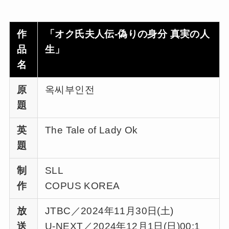
作
「オク氏夫人伝-偽りの身分 真実の人
品
生」
名
原
옥씨부인전
題
英
The Tale of Lady Ok
題
制
SLL
作
COPUS KOREA
放
JTBC／2024年11月30日(土)
送
U-NEXT／2024年12月1日(日)00:1