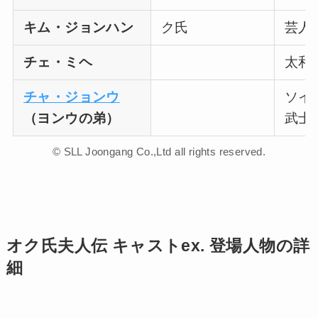
キム・ジョンハン
ク氏
芸人
チェ・ミヘ
太和
チャ・ジョンウ
ソイ
（ヨンウの弟）
武士
© SLL Joongang Co.,Ltd all rights reserved.
オク氏夫人伝 キャストex. 登場人物の詳
細