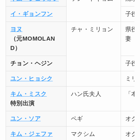
イ・ギョンフン
子役
ヨヌ
チャ・ミリョン
県役
（元MOMOLAN
妻
D）
チョン・ヘジン
子役
ユン・ヒョシク
ミリ
キム・ミスク
ハン氏夫人
「本
特別出演
ユン・ソア
ペギ
オク
キム・ジェファ
マクシム
オク