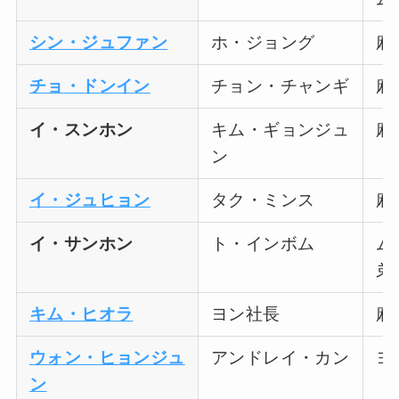
シン・ジュファン
ホ・ジョング
麻
チョ・ドンイン
チョン・チャンギ
麻
イ・スンホン
キム・ギョンジュ
麻
ン
イ・ジュヒョン
タク・ミンス
麻
イ・サンホン
ト・インボム
ム
弟
キム・ヒオラ
ヨン社長
麻
ウォン・ヒョンジュ
アンドレイ・カン
ヨ
ン