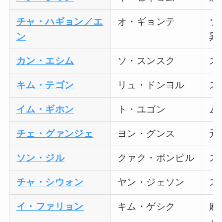
チャ・ハギョン／エ
オ・ギョンテ
ソ
ン
異
カン・エシム
ソ・スンスク
ス
キム・テゴン
リュ・ドンヨル
ス
イム・ギホン
ト・ユゴン
ム
チェ・グァンジェ
ヨン・グンス
元
ソン・ジル
クァク・ボンピル
ス
チャ・シウォン
ヤン・ジェソン
ス
イ・ファリョン
キム・ゲシク
麻
ム