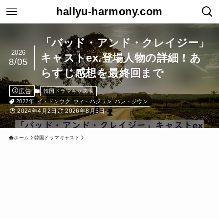
hallyu-harmony.com
「バッド・アンド・クレイジー」
2026
キャストex.登場人物の詳細！あ
8/05
らすじ感想を最終回まで
広告
韓国ドラマキャスト
2022年
イ・ドンウク
ウィ・ハジュン
ハン・ジウン
2024年4月2日
2026年8月5日
ホーム
韓国ドラマキャスト