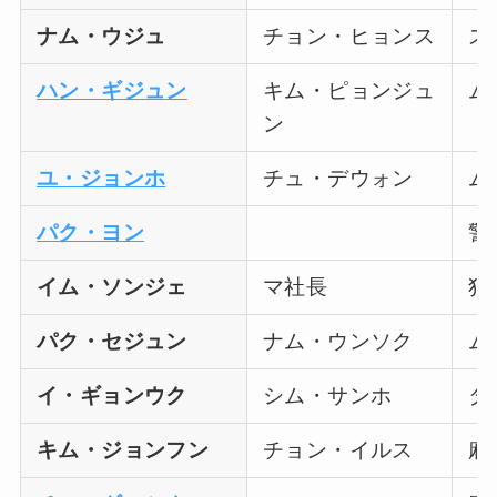
ナム・ウジュ
チョン・ヒョンス
ス
ハン・ギジュン
キム・ピョンジュ
ム
ン
ユ・ジョンホ
チュ・デウォン
ム
パク・ヨン
警
イム・ソンジェ
マ社長
犯
パク・セジュン
ナム・ウンソク
ム
イ・ギョンウク
シム・サンホ
タ
キム・ジョンフン
チョン・イルス
麻