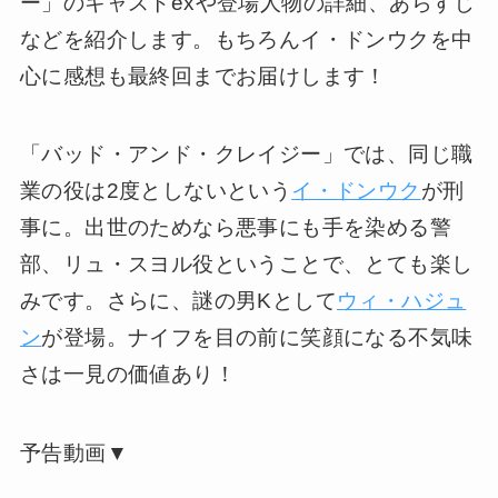
ー」のキャストexや登場人物の詳細、あらすじ
などを紹介します。もちろんイ・ドンウクを中
心に感想も最終回までお届けします！
「バッド・アンド・クレイジー」では、同じ職
業の役は2度としないという
イ・ドンウク
が刑
事に。出世のためなら悪事にも手を染める警
部、リュ・スヨル役ということで、とても楽し
みです。さらに、謎の男Kとして
ウィ・ハジュ
ン
が登場。ナイフを目の前に笑顔になる不気味
さは一見の価値あり！
予告動画▼