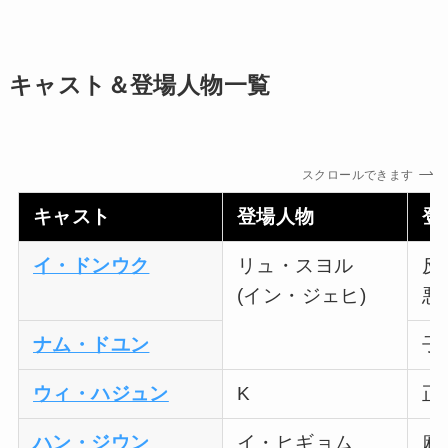
キャスト＆登場人物一覧
スクロールできます
キャスト
登場人物
登
イ・ドンウク
リュ・スヨル
反
(イン・ジェヒ)
悪
ナム・ドユン
子
ウィ・ハジュン
K
正
ハン・ジウン
イ・ヒギョム
麻