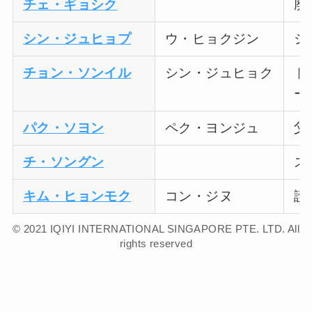
チェ・ギョシク
廃
シン・ジュヒョプ
ウ・ヒョクジン
シ
チョン・ソンイル
シン・ジュヒョク
ド
ー
パク・ソヨン
ペク・ヨンジュ
父
チ・ソングン
ス
キム・ヒョンモク
コン・ジヌ
護
© 2021 IQIYI INTERNATIONAL SINGAPORE PTE. LTD. All
rights reserved