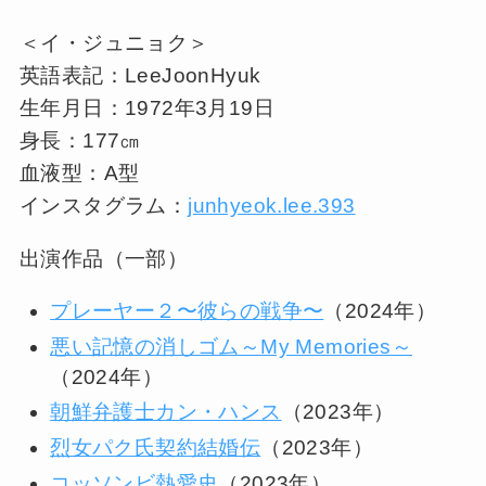
＜イ・ジュニョク＞
英語表記：LeeJoonHyuk
生年月日：1972年3月19日
身長：177㎝
血液型：A型
インスタグラム：
junhyeok.lee.393
出演作品（一部）
プレーヤー２〜彼らの戦争〜
（2024年）
悪い記憶の消しゴム～My Memories～
（2024年）
朝鮮弁護士カン・ハンス
（2023年）
烈女パク氏契約結婚伝
（2023年）
コッソンビ熱愛史
（2023年）