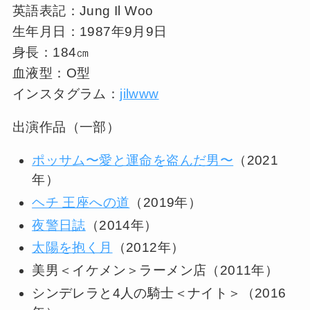
英語表記：Jung Il Woo
生年月日：1987年9月9日
身長：184㎝
血液型：O型
インスタグラム：
jilwww
出演作品（一部）
ポッサム〜愛と運命を盗んだ男〜
（2021
年）
ヘチ 王座への道
（2019年）
夜警日誌
（2014年）
太陽を抱く月
（2012年）
美男＜イケメン＞ラーメン店（2011年）
シンデレラと4人の騎士＜ナイト＞（2016