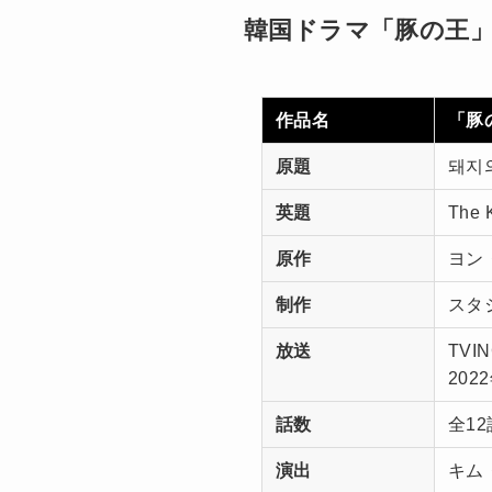
韓国ドラマ「豚の王
作品名
「豚
原題
돼지
英題
The K
原作
ヨン
制作
スタジ
放送
TVI
202
話数
全12
演出
キム