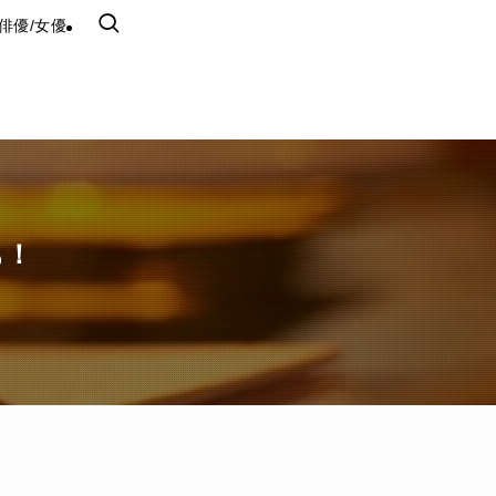
俳優/女優
も！