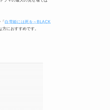
ドラマの最大の見せ場では
や「
白雪姫には死を～BLACK
きな方におすすめです。