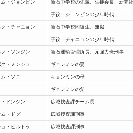
キム・ジョンビン
新石中学校の先輩、生徒会長、新聞
子役：ジョンビンの少年時代
パク・チャニョン
新石中学校同級生、無職
子役：チャニョンの少年時代
パク・ソンジン
新石運輸管理所長、元強力班刑事
パク・ミンジュ
ギョンミンの妻
キム・ソニ
ギョンミンの母
ギョンミンの父
ソ・ドンジン
広域捜査課チーム長
ナム・ドグ
広域捜査課刑事
チョ・ピルドゥ
広域捜査課刑事