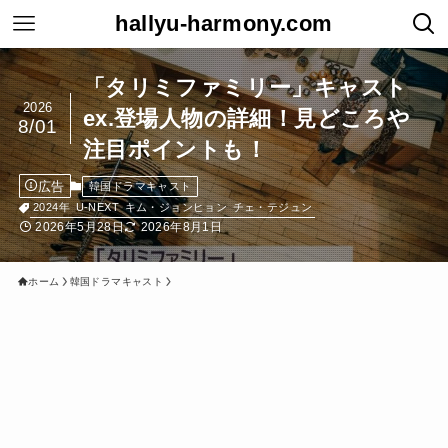
hallyu-harmony.com
「タリミファミリー」キャスト
2026
ex.登場人物の詳細！見どころや
8/01
注目ポイントも！
広告
韓国ドラマキャスト
2024年
U-NEXT
キム・ジョンヒョン
チェ・テジュン
2026年5月28日
2026年8月1日
ホーム
韓国ドラマキャスト