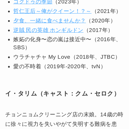
コクドゥの季節
（2023年）
哲仁王后～俺がクイーン！？～
（2021年）
夕食、一緒に食べませんか？
（2020年）
逆賊 民の英雄 ホンギルドン
（2017年）
嫉妬の化身〜恋の嵐は接近中〜（2016年、
SBS）
ウラチャチャ My Love（2018年、JTBC）
愛の不時着（2019年-2020年、tvN）
イ・タリム（キャスト：クム・セロク）
チョンニョムクリーニング店の末娘。14歳の時
に徐々に視力を失いやがて失明する難病を患