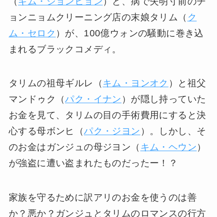
（
キム・ジョンヒョン
）と、病で失明寸前のチ
ョンニョムクリーニング店の末娘タリム（
ク
ム・セロク
）が、100億ウォンの騒動に巻き込
まれるブラックコメディ。
タリムの祖母ギルレ（
キム・ヨンオク
）と祖父
マンドゥク（
パク・イナン
）が隠し持っていた
お金を見て、タリムの目の手術費用にすると決
心する母ボンヒ（
パク・ジヨン
）。しかし、そ
のお金はガンジュの母ジヨン（
キム・ヘウン
）
が強盗に遭い盗まれたものだったー！？
家族を守るために訳アリのお金を使うのは善
か？悪か？ガンジュとタリムのロマンスの行方