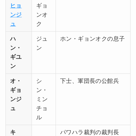
ヒョ
ギョ
ンジ
ンオ
ュ
ク
ハ
ジュ
ホン・ギョンオクの息子
ン・
ン
ギユ
ン
オ・
シ
下士、軍団長の公館兵
ギョ
ン・
ンジ
ミン
ュ
チョ
ル
キ
パワハラ裁判の裁判長