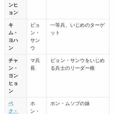
ンヒ
ョン
キ
ピョ
一等兵、いじめのターゲ
ム・
ン・
ット
ヨハ
サン
ン
ウ
チャ
マ兵
ピョン・サンウをいじめ
ン・
長
る兵士のリーダー格
ヨン
ヒョ
ン
ペ
ホ
ホン・ムソプの妹
ク・
ン・