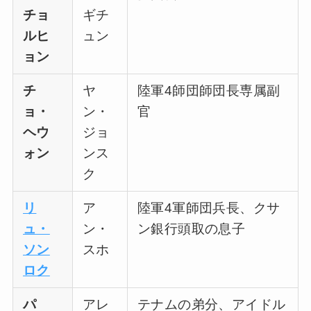
チョ
ギチ
ルヒ
ュン
ョン
チ
ヤ
陸軍4師団師団長専属副
ョ・
ン・
官
ヘウ
ジョ
ォン
ンス
ク
リ
ア
陸軍4軍師団兵長、クサ
ュ・
ン・
ン銀行頭取の息子
ソン
スホ
ロク
パ
アレ
テナムの弟分、アイドル