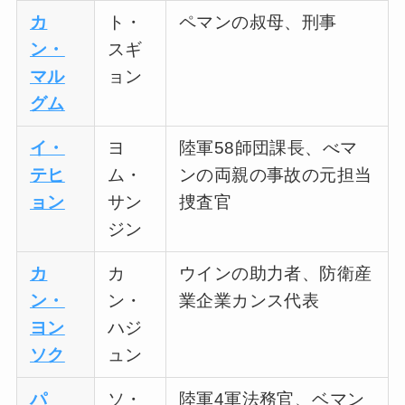
カ
ト・
ペマンの叔母、刑事
ン・
スギ
マル
ョン
グム
イ・
ヨ
陸軍58師団課長、べマ
テヒ
ム・
ンの両親の事故の元担当
ョン
サン
捜査官
ジン
カ
カ
ウインの助力者、防衛産
ン・
ン・
業企業カンス代表
ヨン
ハジ
ソク
ュン
パ
ソ・
陸軍4軍法務官、ベマン