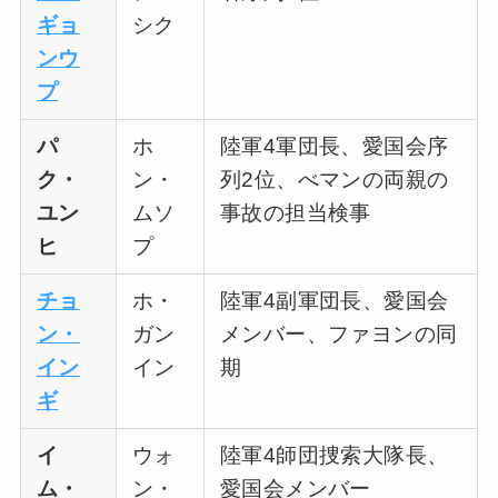
ギョ
シク
ンウ
プ
パ
ホ
陸軍4軍団長、愛国会序
ク・
ン・
列2位、べマンの両親の
ユン
ムソ
事故の担当検事
ヒ
プ
チョ
ホ・
陸軍4副軍団長、愛国会
ン・
ガン
メンバー、ファヨンの同
イン
イン
期
ギ
イ
ウォ
陸軍4師団捜索大隊長、
ム・
ン・
愛国会メンバー