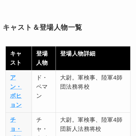
キャスト＆登場人物一覧
キャ
登場
登場人物詳細
スト
人物
ア
ド・
大尉。軍検事、陸軍4師
ン・
ペマ
団法務将校
ボヒ
ン
ョン
チ
チ
大尉。軍検事、陸軍4師
ョ・
ャ・
団新人法務将校