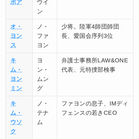
ボア
ウイ
ン
オ・
ノ・
少将。陸軍4師団師団
ヨン
ファ
長、愛国会序列3位
ス
ヨン
キ
ヨ
弁護士事務所LAW&ONE
ム・
ン・
代表、元特捜部検事
ヨン
ムン
ミン
グ
キ
ノ・
ファヨンの息子、IMディ
ム・
テナ
フェンスの若きCEO
ウソ
ム
ク