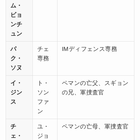
ム・
ビョ
ンチ
ュン
パ
チェ
IMディフェンス専務
ク・
専務
ソヌ
イ・
ト・
ペマンの亡父、スギョン
ジン
ソン
の兄、軍捜査官
ス
ファ
ン
チ
ユ・
ペマンの亡母、軍捜査官
ェ・
ジョ