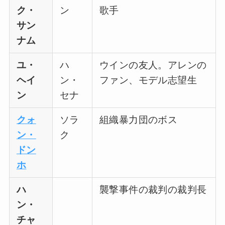
ク・
ン
歌手
サン
ナム
ユ・
ハ
ウインの友人。アレンの
ヘイ
ン・
ファン、モデル志望生
ン
セナ
クォ
ソラ
組織暴力団のボス
ン・
ク
ドン
ホ
ハ
襲撃事件の裁判の裁判長
ン・
チャ