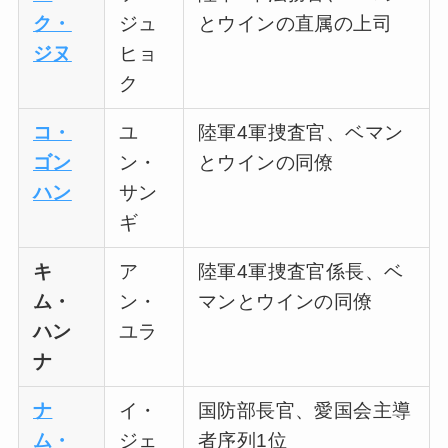
ク・
ジュ
とウインの直属の上司
ジヌ
ヒョ
ク
コ・
ユ
陸軍4軍捜査官、ベマン
ゴン
ン・
とウインの同僚
ハン
サン
ギ
キ
ア
陸軍4軍捜査官係長、ベ
ム・
ン・
マンとウインの同僚
ハン
ユラ
ナ
ナ
イ・
国防部長官、愛国会主導
ム・
ジェ
者序列1位