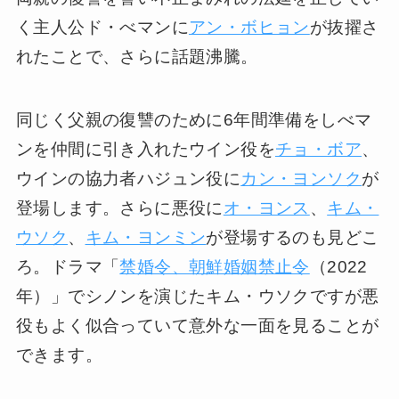
く主人公ド・べマンに
アン・ボヒョン
が抜擢さ
れたことで、さらに話題沸騰。
同じく父親の復讐のために6年間準備をしべマ
ンを仲間に引き入れたウイン役を
チョ・ボア
、
ウインの協力者ハジュン役に
カン・ヨンソク
が
登場します。さらに悪役に
オ・ヨンス
、
キム・
ウソク
、
キム・ヨンミン
が登場するのも見どこ
ろ。ドラマ「
禁婚令、朝鮮婚姻禁止令
（2022
年）」でシノンを演じたキム・ウソクですが悪
役もよく似合っていて意外な一面を見ることが
できます。