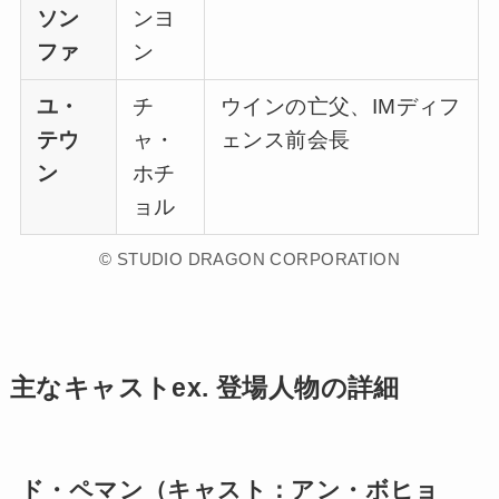
ソン
ンヨ
ファ
ン
ユ・
チ
ウインの亡父、IMディフ
テウ
ャ・
ェンス前会長
ン
ホチ
ョル
© STUDIO DRAGON CORPORATION
主なキャストex. 登場人物の詳細
ド・ペマン（キャスト：アン・ボヒョ