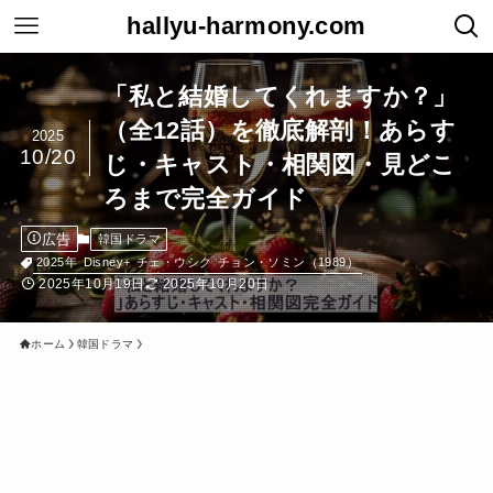
hallyu-harmony.com
「私と結婚してくれますか？」
（全12話）を徹底解剖！あらす
2025
10/20
じ・キャスト・相関図・見どこ
ろまで完全ガイド
広告
韓国ドラマ
2025年
Disney+
チェ・ウシク
チョン・ソミン（1989）
2025年10月19日
2025年10月20日
ホーム
韓国ドラマ