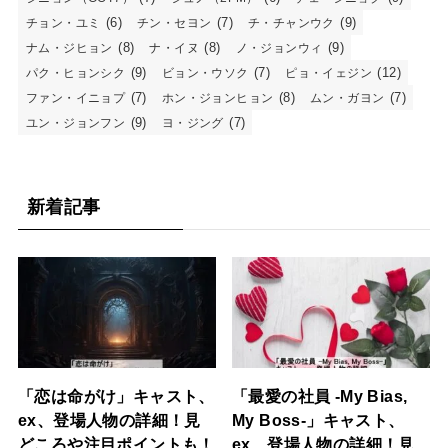
(6)
(7)
(9)
チョン・ユミ
チン・セヨン
チ・チャンウク
(8)
(8)
(9)
ナム・ジヒョン
ナ・イヌ
ノ・ジョンウィ
(9)
(7)
(12)
パク・ヒョンシク
ビョン・ウソク
ピョ・イェジン
(7)
(8)
(7)
ファン・イニョプ
ホン・ジョンヒョン
ムン・ガヨン
(9)
(7)
ユン・ジョンフン
ヨ・ジング
新着記事
「恋は命がけ」キャスト、
「最愛の社員 -My Bias,
ex、登場人物の詳細！見
My Boss-」キャスト、
どころや注目ポイントも！
ex、登場人物の詳細！見