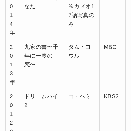
0
なた
※カメオ1
1
7話写真の
4
み
年
2
九家の書〜千
タム・ヨ
MBC
0
年に一度の
ウル
1
恋〜
3
年
2
ドリームハイ
コ・ヘミ
KBS2
0
2
1
2