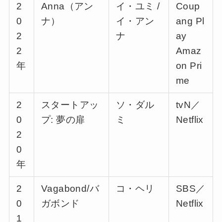
2
Anna（アン
イ・ユミ /
Coup
0
ナ）
イ・アン
ang Pl
2
ナ
ay
2
Amaz
年
on Pri
me
2
スタートアッ
ソ・ダル
tvN／
0
プ: 夢の扉
ミ
Netflix
2
0
年
2
Vagabond/バ
コ・ヘリ
SBS／
0
ガボンド
Netflix
1