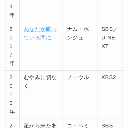
9
年
2
あなたが眠っ
ナム・ホ
SBS／
0
ている間に
ンジュ
U-NE
1
XT
7
年
2
むやみに切な
ノ・ウル
KBS2
0
く
1
6
年
2
星から来たあ
コ・ヘミ
SBS