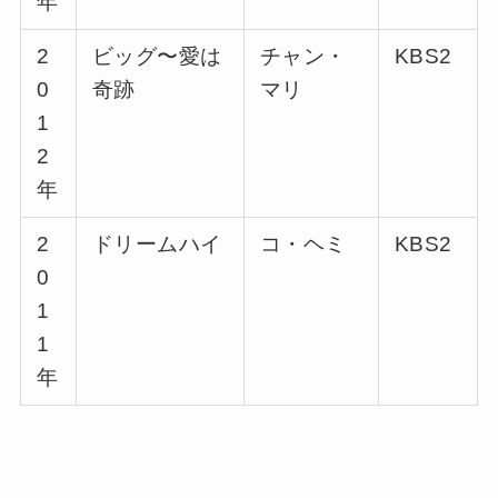
年
2
ビッグ〜愛は
チャン・
KBS2
0
奇跡
マリ
1
2
年
2
ドリームハイ
コ・ヘミ
KBS2
0
1
1
年