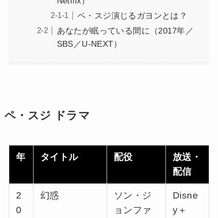
Netflix）
ペ・スジ演じるガヨンとは？
あなたが眠っている間に（2017年／
SBS／U-NEXT）
ペ・スジ ドラマ
年
タイトル
配役
放送・
配信
2
幻惑
ソン・ジ
Disne
0
ョンファ
y＋