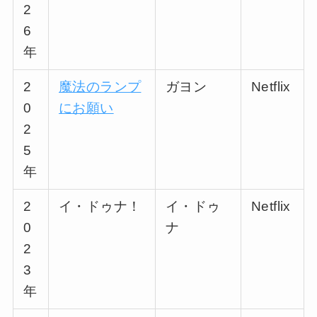
2
6
年
2
魔法のランプ
ガヨン
Netflix
0
にお願い
2
5
年
2
イ・ドゥナ！
イ・ドゥ
Netflix
0
ナ
2
3
年